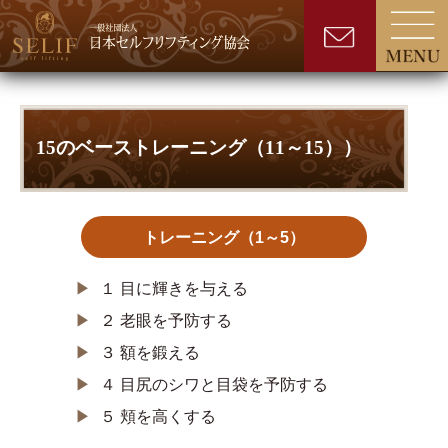
15のベーストレーニング（11～15））
トレーニング（1～5）
▶︎
１ 目に輝きを与える
▶︎
２ 老眼を予防する
▶︎
３ 額を鍛える
▶︎
４ 目尻のシワと目袋を予防する
▶︎
５ 頬を高くする