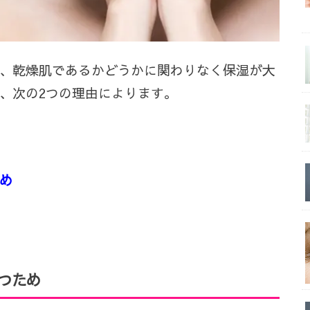
、乾燥肌であるかどうかに関わりなく保湿が大
、次の
2
つの理由によります。
め
つため