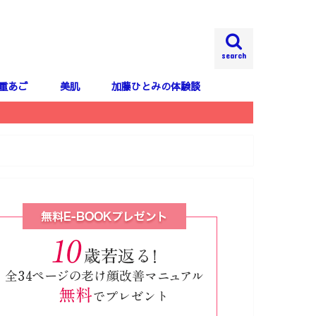
search
重あご
美肌
加藤ひとみの体験談