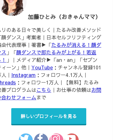
加藤ひとみ（おきゃんママ）
ハリのある日々で美しく｜たるみ改善メソッド
「顔ダンス」考案者｜日本セルフリフティング
協会代表理事｜著書▶︎「
たるみが消える！顔ダ
ンス
」「
顔ダンスで即たるみが上がる！若返
る！
」｜メディア紹介▶︎「an・an」「セブン
ティーン」他｜
YouTube
：チャンネル登録101
万人｜
Instagram
：フォロワー4.1万人｜
hreads
：フォロワー1万人｜【無料】たるみ
改善プログラムは
こちら
｜お仕事の依頼は
お問
い合わせフォーム
まで
詳しいプロフィールを見る