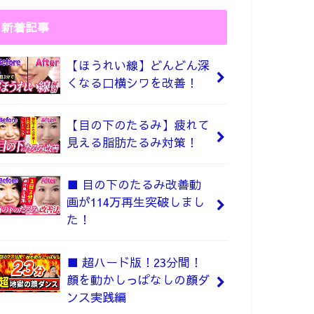
新着記事
【ほうれい線】どんどん深
くなる口横シワを改善！
【目の下のたるみ】疲れて
見える脂肪たるみ対策！
■ 目の下のたるみ改善動
画が114万再生突破しまし
た！
■ 超ハード版！23分間！
顔を動かしっぱなしの顔ダ
ンス実践編