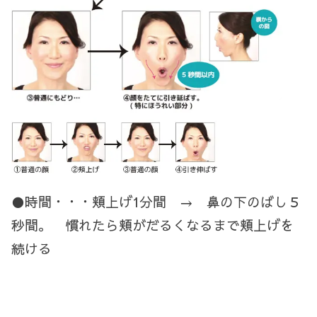
●時間・・・頬上げ
1
分間 → 鼻の下のばし５
秒間。 慣れたら頬がだるくなるまで頬上げを
続ける