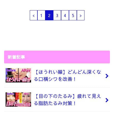
<
1
2
3
4
5
>
新着記事
【ほうれい線】どんどん深くな
る口横シワを改善！
【目の下のたるみ】疲れて見え
る脂肪たるみ対策！