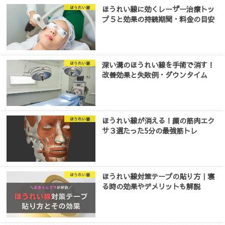
ほうれい線に効くレーザー治療トッ
ほうれい線
プ５と効果の持続期間・料金の目安
深い溝のほうれい線を手術で消す！
ほうれい線
改善効果と失敗例・ダウンタイム
ほうれい線が消える！顔の筋肉エク
ほうれい線
サ３選たった5分の最強筋トレ
ほうれい線対策テープの貼り方｜寝
ほうれい線
る時の効果やデメリットも解説