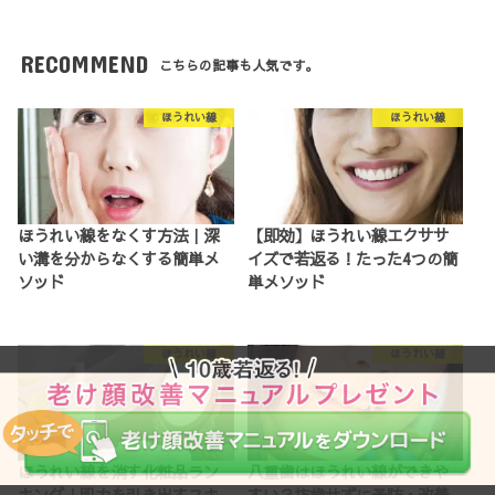
RECOMMEND
こちらの記事も人気です。
ほうれい線
ほうれい線
ほうれい線をなくす方法｜深
【即効】ほうれい線エクササ
い溝を分からなくする簡単メ
イズで若返る！たった4つの簡
ソッド
単メソッド
ほうれい線
ほうれい線
ほうれい線を消す化粧品ラン
八重歯はほうれい線ができや
キング｜肌力を引き出すスキ
すい？抜歯せずに予防・改善