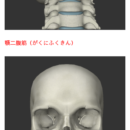
顎二腹筋（がくにふくきん）