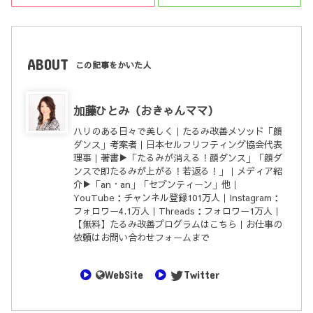
ABOUT
この記事をかいた人
加藤ひとみ（おきゃんママ）
ハリのある日々で美しく｜たるみ改善メソッド「顔
ダンス」考案者｜日本セルフリフティング協会代表
理事｜著書▶︎「
たるみが消える！顔ダンス
」「
顔ダ
ンスで即たるみが上がる！若返る！
」｜メディア紹
介▶︎「an・an」「セブンティーン」他｜
YouTube
：チャンネル登録101万人｜
Instagram
：
フォロワー4.1万人｜
Threads
：フォロワー1万人｜
【無料】たるみ改善プログラムは
こちら
｜お仕事の
依頼は
お問い合わせフォーム
まで
WebSite
Twitter