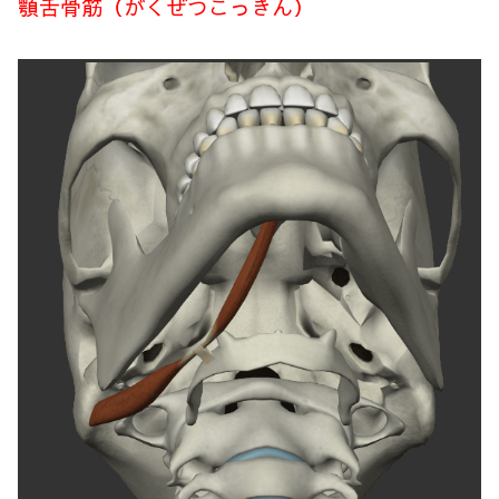
顎舌骨筋（がくぜつこっきん）