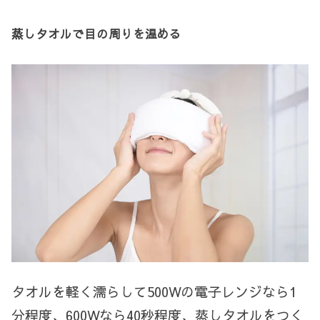
蒸しタオルで目の周りを温める
タオルを軽く濡らして
500W
の電子レンジなら
1
分程度、
600W
なら
40
秒程度、蒸しタオルをつく